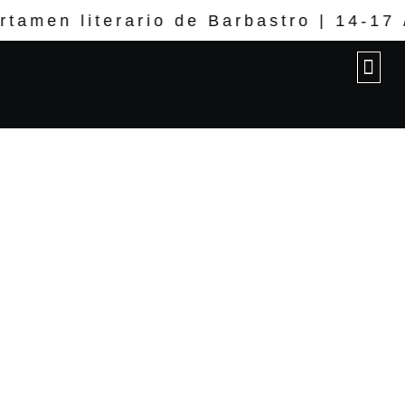
ertamen literario de Barbastro | 14-17
E
NO