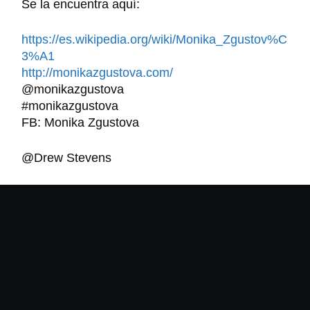
Se la encuentra aquí:
https://es.wikipedia.org/wiki/Monika_Zgustov%C
3%A1
http://monikazgustova.com/
@monikazgustova
#monikazgustova
FB: Monika Zgustova
@Drew Stevens
Para más información y/o entrevistas:
Laura Santaflorentina
Tel. 699 061 244 /
laurasantaflorentina@gmail.com
Mercedes Gutiérrez
Tel. 654 11 25 60